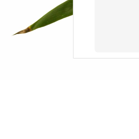
J
informasi yang tidak saya ketahui
sebelumnya.
Th
an
co
ha
pr
wi
ca
M
To
m
D
t
co
--
be