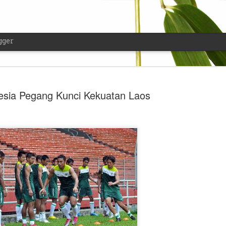
gger
esia Pegang Kunci Kekuatan Laos
Dilarang M
FEB
17
saat Melak
Hanya Dala
Barang, N
Jual Beli J
Seperti biasa, ketika mau t