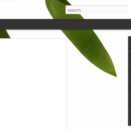
engurangi Takaran
ukan Jual Beli, Tidak
m Urusan Jual Beli
amun Juga Dalam hal
asa.
idur terkadang pikiran saya itu melayang-