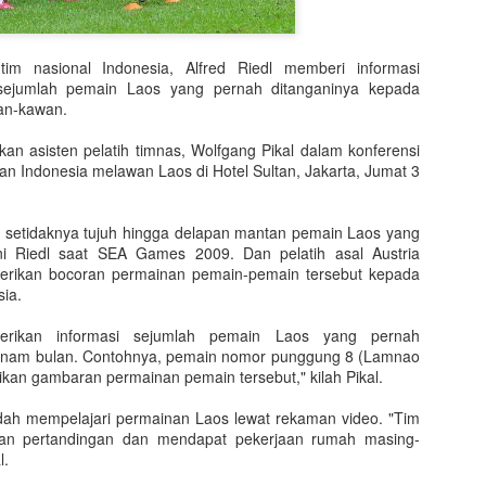
layang. Pikiran yang melay
berkontemplasi. Ya, seper
bergabung dengan Laborator
tim nasional Indonesia, Alfred Riedl memberi informasi
2013, saya sering sekali b
sejumlah pemain Laos yang pernah ditanganinya kepada
sedang berada di kepala say
an-kawan.
More specifically jual beli j
kan asisten pelatih timnas, Wolfgang Pikal dalam konferensi
Saya selalu mengumpamakan
gan Indonesia melawan Laos di Hotel Sultan, Jakarta, Jumat 3
perusahaan itu adalah ora
perusahannya sendiri adal
Suka tidak suka, penjual j
a setidaknya tujuh hingga delapan mantan pemain Laos yang
ketetapan yang telah disepa
ni Riedl saat SEA Games 2009. Dan pelatih asal Austria
erikan bocoran permainan pemain-pemain tersebut kepada
ia.
erikan informasi sejumlah pemain Laos yang pernah
 enam bulan. Contohnya, pemain nomor punggung 8 (Lamnao
ikan gambaran permainan pemain tersebut," kilah Pikal.
dah mempelajari permainan Laos lewat rekaman video. "Tim
an pertandingan dan mendapat pekerjaan rumah masing-
l.