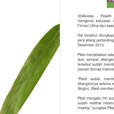
VIVAnews - Pelatih 
mengenai kekuatan 
Firman Utina dan kaw
Hal tersebut diungkap
pers jelang pertandin
Desember 2010.
Pikal menjelaskan ad
dulu sempat ditanga
tersebut sudah memb
pemain timnas Indones
"Riedl sudah memb
ditanganinya selama
Singto). Riedl member
Pikal mengaku tim su
sudah melihat rekam
masing," pungkas Pika