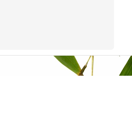
Interconnection Principle Between Anti Surge
UN
4
Controller (ASC) CCC Series 3++ and ESD PLC
e main function of ASC is to prevent compressor surging. Surging is
 event when there is no flow in the compressor when it’s running. This
ndition can lead to back flow condition. This back flow condition will
ppen if the pressure of compressor discharge is larger than the
essure of compressor suction. If back flow condition happens, there
ll be catastrophic failure to the compressor. ASC prevents that
tastrophic failure happens.
The Interconnection Principle Between 3 Modbus
AY
31
Devices
day I’ll share about the principle of communicating 3 devices through
odbus. For example: You have 1 DCS and 2 PLCs. PLC 1 & PLC 2.
CS needs to display some variables of those 2 PLCs. But at the same
ime, PLC 1 needs to display some variables from PLC 2. How to
nfigure it properly?
Please try to draw your thought about the configuration to a paper
fore continue reading this post—