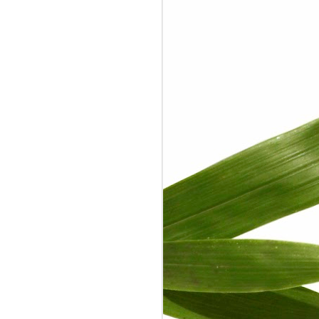
ang itu terkadang saya gunakan untuk
ti pengalaman yang sudah-sudah. Sejak
ium Instrumentasi Industri pada tahun
erkontemplasi. Topik yang sekarang
a adalah: Berlaku adil dalam jual beli.
asa.
 orang yang bekerja di suatu
ng yang sedang menjual jasa. Sedangkan
ah orang yang sedang membeli jasa.
asa dan pembeli jasa harus mengikuti
kati saat melakukan jual beli.