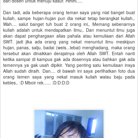
dari dosen untuk menuju kasur. Hihihi.....
Dan tadi, ada beberapa orang teman saya yang niat banget buat
kuliah, sampe hujan-hujan pun dia nekat tetap berangkat kuliah,.
Wah.... salut banget tuh buat 2 orang ini,. Memang sebenarnya
kuliah adalah untuk mendapatkan ilmu,. Dan menuntut ilmu juga
akan dapat penghargaan alias pahala atau kemuliaan dari Allah
SWT. jadi jika ada orang yang nekat menuntut ilmu meskipun
hujan, panas, salju, badai (weis...lebai) menghadang, maka orang
tersebut akan dinaikkan derajatnya oleh Allah SWT. Entah nanti
ketika sampai di kampus gak ada dosennya atau bahkan gak ada
temennya ya gak usah dipikir. Yang penting satu kemuliaan insya
Allah sudah diraih. Dan.... di bawah ini saya perlihatkan foto dua
orang temen saya yang nekat masuk kuliah walau baju pada
kebles,. :D Mboir rek...... :D:D:D:D