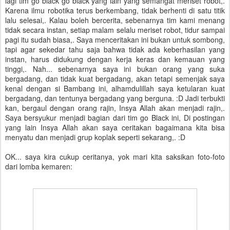
lagi tim go black go black yang lain yang semangat meriset robot,.
Karena ilmu robotika terus berkembang, tidak berhenti di satu titik
lalu selesai,. Kalau boleh bercerita, sebenarnya tim kami menang
tidak secara instan, setiap malam selalu meriset robot, tidur sampai
pagi itu sudah biasa,. Saya menceritakan ini bukan untuk sombong,
tapi agar sekedar tahu saja bahwa tidak ada keberhasilan yang
instan, harus didukung dengan kerja keras dan kemauan yang
tinggi,. Nah... sebenarnya saya ini bukan orang yang suka
bergadang, dan tidak kuat bergadang, akan tetapi semenjak saya
kenal dengan si Bambang ini, alhamdulillah saya ketularan kuat
bergadang, dan tentunya bergadang yang berguna. :D Jadi terbukti
kan, bergaul dengan orang rajin, Insya Allah akan menjadi rajin,.
Saya bersyukur menjadi bagian dari tim go Black ini, Di postingan
yang lain Insya Allah akan saya ceritakan bagaimana kita bisa
menyatu dan menjadi grup koplak seperti sekarang,. :D
OK... saya kira cukup ceritanya, yok mari kita saksikan foto-foto
dari lomba kemaren: