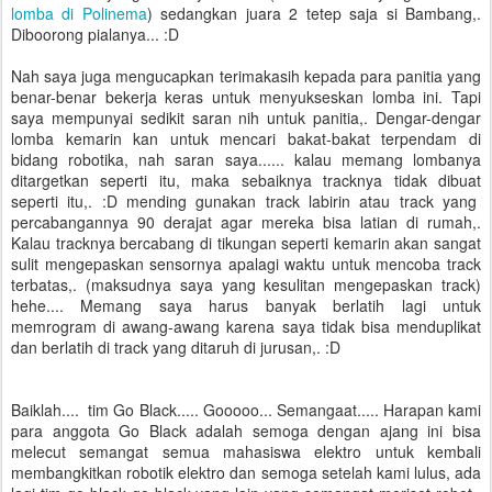
lomba di Polinema
) sedangkan juara 2 tetep saja si Bambang,.
Diboorong pialanya... :D
Nah saya juga mengucapkan terimakasih kepada para panitia yang
benar-benar bekerja keras untuk menyukseskan lomba ini. Tapi
saya mempunyai sedikit saran nih untuk panitia,. Dengar-dengar
lomba kemarin kan untuk mencari bakat-bakat terpendam di
bidang robotika, nah saran saya...... kalau memang lombanya
ditargetkan seperti itu, maka sebaiknya tracknya tidak dibuat
seperti itu,. :D mending gunakan track labirin atau track yang
percabangannya 90 derajat agar mereka bisa latian di rumah,.
Kalau tracknya bercabang di tikungan seperti kemarin akan sangat
sulit mengepaskan sensornya apalagi waktu untuk mencoba track
terbatas,. (maksudnya saya yang kesulitan mengepaskan track)
hehe.... Memang saya harus banyak berlatih lagi untuk
memrogram di awang-awang karena saya tidak bisa menduplikat
dan berlatih di track yang ditaruh di jurusan,. :D
Baiklah.... tim Go Black..... Gooooo... Semangaat..... Harapan kami
para anggota Go Black adalah semoga dengan ajang ini bisa
melecut semangat semua mahasiswa elektro untuk kembali
membangkitkan robotik elektro dan semoga setelah kami lulus, ada