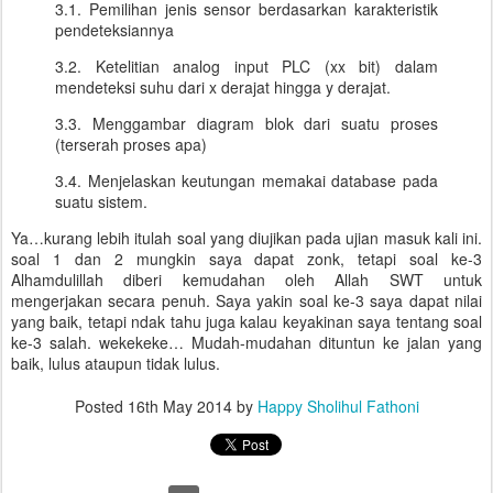
3.1. Pemilihan jenis sensor berdasarkan karakteristik
pendeteksiannya
3.2. Ketelitian analog input PLC (xx bit) dalam
mendeteksi suhu dari x derajat hingga y derajat.
3.3. Menggambar diagram blok dari suatu proses
(terserah proses apa)
3.4. Menjelaskan keutungan memakai database pada
suatu sistem.
Ya…kurang lebih itulah soal yang diujikan pada ujian masuk kali ini.
soal 1 dan 2 mungkin saya dapat zonk, tetapi soal ke-3
Alhamdulillah diberi kemudahan oleh Allah SWT untuk
mengerjakan secara penuh. Saya yakin soal ke-3 saya dapat nilai
yang baik, tetapi ndak tahu juga kalau keyakinan saya tentang soal
ke-3 salah. wekekeke… Mudah-mudahan dituntun ke jalan yang
baik, lulus ataupun tidak lulus.
Posted
16th May 2014
by
Happy Sholihul Fathoni