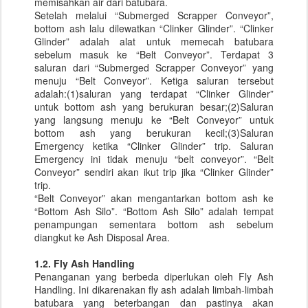
memisahkan air dari batubara.
Setelah melalui “Submerged Scrapper Conveyor”,
bottom ash lalu dilewatkan “Clinker Glinder”. “Clinker
Glinder” adalah alat untuk memecah batubara
sebelum masuk ke “Belt Conveyor”. Terdapat 3
saluran dari “Submerged Scrapper Conveyor” yang
menuju “Belt Conveyor”. Ketiga saluran tersebut
adalah:(1)saluran yang terdapat “Clinker Glinder”
untuk bottom ash yang berukuran besar;(2)Saluran
yang langsung menuju ke “Belt Conveyor” untuk
bottom ash yang berukuran kecil;(3)Saluran
Emergency ketika “Clinker Glinder” trip. Saluran
Emergency ini tidak menuju “belt conveyor”. “Belt
Conveyor” sendiri akan ikut trip jika “Clinker Glinder”
trip.
“Belt Conveyor” akan mengantarkan bottom ash ke
“Bottom Ash Silo”. “Bottom Ash Silo” adalah tempat
penampungan sementara bottom ash sebelum
diangkut ke Ash Disposal Area.
1.2. Fly Ash Handling
Penanganan yang berbeda diperlukan oleh Fly Ash
Handling. Ini dikarenakan fly ash adalah limbah-limbah
batubara yang beterbangan dan pastinya akan