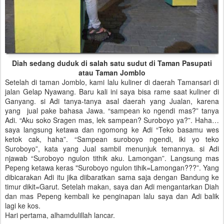
Diah sedang duduk di salah satu sudut di Taman Pasupati
atau Taman Jomblo
Setelah di taman Jomblo, kami lalu kuliner di daerah Tamansari di
jalan Gelap Nyawang. Baru kali ini saya bisa rame saat kuliner di
Ganyang. si Adi tanya-tanya asal daerah yang Jualan, karena
yang jual pake bahasa Jawa. “sampean ko ngendi mas?” tanya
Adi. “Aku soko Sragen mas, lek sampean? Suroboyo ya?”. Haha…
saya langsung ketawa dan ngomong ke Adi “Teko basamu wes
ketok cak, haha”. “Sampean suroboyo ngendi, iki yo teko
Suroboyo”, kata yang Jual sambil menunjuk temannya. si Adi
njawab “Suroboyo ngulon tithik aku. Lamongan”. Langsung mas
Pepeng ketawa keras "Suroboyo ngulon tihik=Lamongan???”. Yang
dibicarakan Adi itu jika diibaratkan sama saja dengan Bandung ke
timur dikit=Garut. Setelah makan, saya dan Adi mengantarkan Diah
dan mas Pepeng kembali ke penginapan lalu saya dan Adi balik
lagi ke kos.
Hari pertama, alhamdulillah lancar.