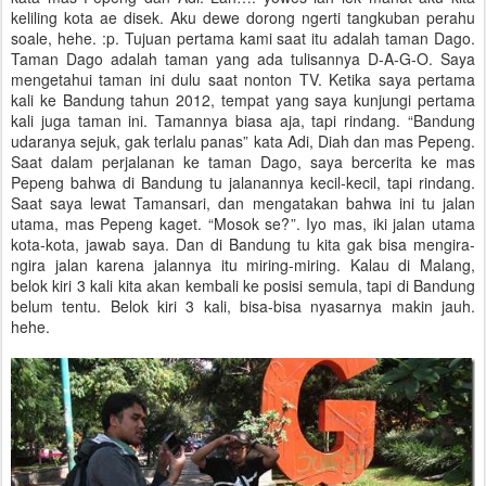
keliling kota ae disek. Aku dewe dorong ngerti tangkuban perahu
soale, hehe. :p. Tujuan pertama kami saat itu adalah taman Dago.
Taman Dago adalah taman yang ada tulisannya D-A-G-O. Saya
mengetahui taman ini dulu saat nonton TV. Ketika saya pertama
kali ke Bandung tahun 2012, tempat yang saya kunjungi pertama
kali juga taman ini. Tamannya biasa aja, tapi rindang. “Bandung
udaranya sejuk, gak terlalu panas” kata Adi, Diah dan mas Pepeng.
Saat dalam perjalanan ke taman Dago, saya bercerita ke mas
Pepeng bahwa di Bandung tu jalanannya kecil-kecil, tapi rindang.
Saat saya lewat Tamansari, dan mengatakan bahwa ini tu jalan
utama, mas Pepeng kaget. “Mosok se?”. Iyo mas, iki jalan utama
kota-kota, jawab saya. Dan di Bandung tu kita gak bisa mengira-
ngira jalan karena jalannya itu miring-miring. Kalau di Malang,
belok kiri 3 kali kita akan kembali ke posisi semula, tapi di Bandung
belum tentu. Belok kiri 3 kali, bisa-bisa nyasarnya makin jauh.
hehe.