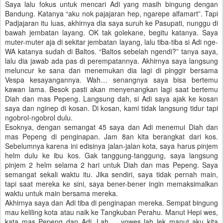
Saya lalu fokus untuk mencari Adi yang masih bingung dengan
Bandung. Katanya “aku nok pajajaran hep, ngarepe alfamart”. Tapi
Padjajaran itu luas, akhirnya dia saya suruh ke Pasupati, nunggu di
bawah jembatan layang. OK tak golekane, begitu katanya. Saya
muter-muter aja di sekitar jembatan layang, lalu tiba-tiba si Adi nge-
WA katanya sudah di Baltos. “Baltos sebelah ngendi?” tanya saya,
lalu dia jawab ada pas di perempatannya. Akhirnya saya langsung
meluncur ke sana dan menemukan dia lagi di pinggir bersama
Vespa kesayangannya. Wah… senangnya saya bisa bertemu
kawan lama. Besok pasti akan menyenangkan lagi saat bertemu
Diah dan mas Pepeng. Langsung dah, si Adi saya ajak ke kosan
saya dan nginep di kosan. Di kosan, kami tidak langsung tidur tapi
ngobrol-ngobrol dulu.
Esoknya, dengan semangat 45 saya dan Adi menemui Diah dan
mas Pepeng di penginapan. Jam 8an kita berangkat dari kos.
Sebelumnya karena ini edisinya jalan-jalan kota, saya harus pinjem
helm dulu ke ibu kos. Gak tanggung-tanggung, saya langsung
pinjem 2 helm selama 2 hari untuk Diah dan mas Pepeng. Saya
semangat sekali waktu itu. Jika sendiri, saya tidak pernah main,
tapi saat mereka ke sini, saya bener-bener ingin memaksimalkan
waktu untuk main bersama mereka.
Akhirnya saya dan Adi tiba di penginapan mereka. Sempat bingung
mau keliling kota atau naik ke Tangkuban Perahu. Manut Hepi wes,
kata mas Pepeng dan Adi. Lah…. yowes lah lek manut aku kita