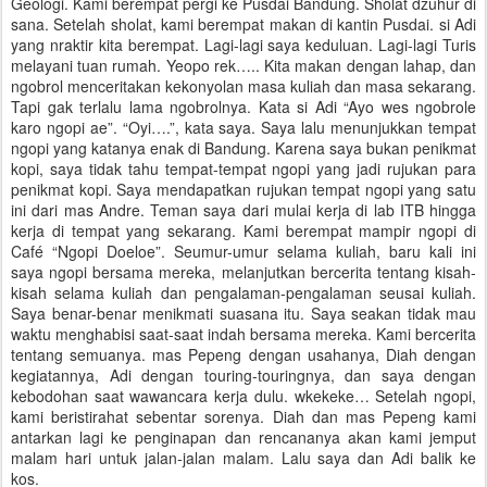
Geologi. Kami berempat pergi ke Pusdai Bandung. Sholat dzuhur di
sana. Setelah sholat, kami berempat makan di kantin Pusdai. si Adi
yang nraktir kita berempat. Lagi-lagi saya keduluan. Lagi-lagi Turis
melayani tuan rumah. Yeopo rek….. Kita makan dengan lahap, dan
ngobrol menceritakan kekonyolan masa kuliah dan masa sekarang.
Tapi gak terlalu lama ngobrolnya. Kata si Adi “Ayo wes ngobrole
karo ngopi ae”. “Oyi….”, kata saya. Saya lalu menunjukkan tempat
ngopi yang katanya enak di Bandung. Karena saya bukan penikmat
kopi, saya tidak tahu tempat-tempat ngopi yang jadi rujukan para
penikmat kopi. Saya mendapatkan rujukan tempat ngopi yang satu
ini dari mas Andre. Teman saya dari mulai kerja di lab ITB hingga
kerja di tempat yang sekarang. Kami berempat mampir ngopi di
Café “Ngopi Doeloe”. Seumur-umur selama kuliah, baru kali ini
saya ngopi bersama mereka, melanjutkan bercerita tentang kisah-
kisah selama kuliah dan pengalaman-pengalaman seusai kuliah.
Saya benar-benar menikmati suasana itu. Saya seakan tidak mau
waktu menghabisi saat-saat indah bersama mereka. Kami bercerita
tentang semuanya. mas Pepeng dengan usahanya, Diah dengan
kegiatannya, Adi dengan touring-touringnya, dan saya dengan
kebodohan saat wawancara kerja dulu. wkekeke… Setelah ngopi,
kami beristirahat sebentar sorenya. Diah dan mas Pepeng kami
antarkan lagi ke penginapan dan rencananya akan kami jemput
malam hari untuk jalan-jalan malam. Lalu saya dan Adi balik ke
kos.