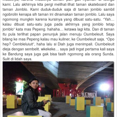
kami. Lalu akhirnya kita pergi melihat-lihat taman skateboard dan
taman Jomblo. Kami duduk-duduk saja di taman jomblo sambil
ngobrolin kenapa sih taman ini dinamakan taman jomblo. Lalu saya
ngomong mungkin karena kursinya yang dibuat satu-satu. “Yah…
kalau dibuat satu-satu juga pada akhirnya yang jomblo tetap
jomblo” kata mas Pepeng. hahaha… ketawa lagi kita. Dan di taman
itu pula terlihat papan penunjuk jalan menuju Ciumbeleuit. Saya
bilang ke mas Pepeng kalau mau kuliner, ke Ciumbeleuit saja. “Opo
hep? Cembleluiuit”, haha lalu si Diah juga menimpali. Ciumbeleuit
dieja dengan sembelit. wkekeke… saya jadi ingat pertama kali saya
ke Bandung saya juga gak bisa fasih ngomong ala orang Sunda.
Sulit di lidah saya.