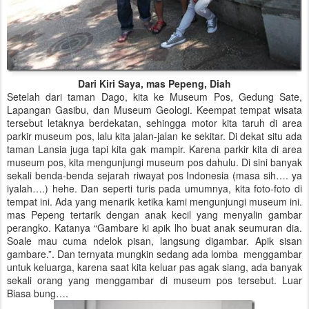
Dari Kiri Saya, mas Pepeng, Diah
Setelah dari taman Dago, kita ke Museum Pos, Gedung Sate,
Lapangan Gasibu, dan Museum Geologi. Keempat tempat wisata
tersebut letaknya berdekatan, sehingga motor kita taruh di area
parkir museum pos, lalu kita jalan-jalan ke sekitar. Di dekat situ ada
taman Lansia juga tapi kita gak mampir. Karena parkir kita di area
museum pos, kita mengunjungi museum pos dahulu. Di sini banyak
sekali benda-benda sejarah riwayat pos Indonesia (masa sih…. ya
iyalah….) hehe. Dan seperti turis pada umumnya, kita foto-foto di
tempat ini. Ada yang menarik ketika kami mengunjungi museum ini.
mas Pepeng tertarik dengan anak kecil yang menyalin gambar
perangko. Katanya “Gambare ki apik lho buat anak seumuran dia.
Soale mau cuma ndelok pisan, langsung digambar. Apik sisan
gambare.”. Dan ternyata mungkin sedang ada lomba menggambar
untuk keluarga, karena saat kita keluar pas agak siang, ada banyak
sekali orang yang menggambar di museum pos tersebut. Luar
Biasa bung….