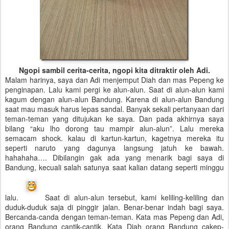
Ngopi sambil cerita-cerita, ngopi kita ditraktir oleh Adi.
Malam harinya, saya dan Adi menjemput Diah dan mas Pepeng ke
penginapan. Lalu kami pergi ke alun-alun. Saat di alun-alun kami
kagum dengan alun-alun Bandung. Karena di alun-alun Bandung
saat mau masuk harus lepas sandal. Banyak sekali pertanyaan dari
teman-teman yang ditujukan ke saya. Dan pada akhirnya saya
bilang “aku lho dorong tau mampir alun-alun”. Lalu mereka
semacam shock. kalau di kartun-kartun, kagetnya mereka itu
seperti naruto yang dagunya langsung jatuh ke bawah.
hahahaha…. Dibilangin gak ada yang menarik bagi saya di
Bandung, kecuali salah satunya saat kalian datang seperti minggu
lalu.
Saat di alun-alun tersebut, kami keliling-keliling dan
duduk-duduk saja di pinggir jalan. Benar-benar indah bagi saya.
Bercanda-canda dengan teman-teman. Kata mas Pepeng dan Adi,
orang Bandung cantik-cantik. Kata Diah orang Bandung cakep-