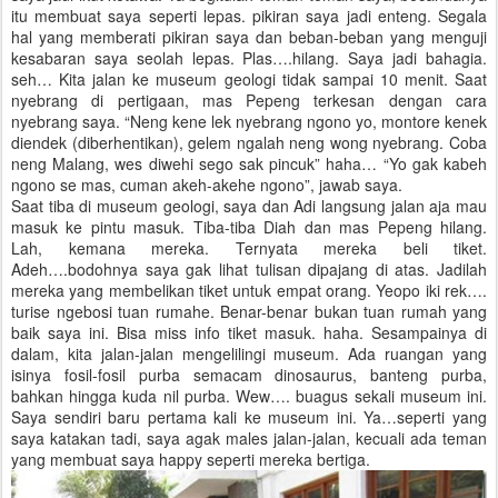
itu membuat saya seperti lepas. pikiran saya jadi enteng. Segala
hal yang memberati pikiran saya dan beban-beban yang menguji
kesabaran saya seolah lepas. Plas….hilang. Saya jadi bahagia.
seh… Kita jalan ke museum geologi tidak sampai 10 menit. Saat
nyebrang di pertigaan, mas Pepeng terkesan dengan cara
nyebrang saya. “Neng kene lek nyebrang ngono yo, montore kenek
diendek (diberhentikan), gelem ngalah neng wong nyebrang. Coba
neng Malang, wes diwehi sego sak pincuk” haha… “Yo gak kabeh
ngono se mas, cuman akeh-akehe ngono”, jawab saya.
Saat tiba di museum geologi, saya dan Adi langsung jalan aja mau
masuk ke pintu masuk. Tiba-tiba Diah dan mas Pepeng hilang.
Lah, kemana mereka. Ternyata mereka beli tiket.
Adeh….bodohnya saya gak lihat tulisan dipajang di atas. Jadilah
mereka yang membelikan tiket untuk empat orang. Yeopo iki rek….
turise ngebosi tuan rumahe. Benar-benar bukan tuan rumah yang
baik saya ini. Bisa miss info tiket masuk. haha. Sesampainya di
dalam, kita jalan-jalan mengelilingi museum. Ada ruangan yang
isinya fosil-fosil purba semacam dinosaurus, banteng purba,
bahkan hingga kuda nil purba. Wew…. buagus sekali museum ini.
Saya sendiri baru pertama kali ke museum ini. Ya…seperti yang
saya katakan tadi, saya agak males jalan-jalan, kecuali ada teman
yang membuat saya happy seperti mereka bertiga.