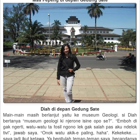
Diah di depan Gedung Sate
Main-main masih berlanjut yaitu ke museum Geologi. si Diah
bertanya “museum geologi ki njerone isine opo se?”. “Emboh di
gak ngerti, watu-watu ta fosil ngono lek gak salah pas aku ndelok
tivi”, jawab saya. “Onok watu akik-e paling, haha”. Kekekeke….
saya jadi ikut ketawa. Ya begitulah teman-teman saya, becandanya