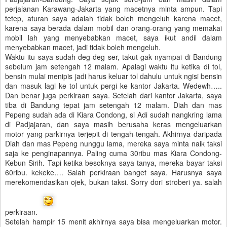
perjalanan Karawang-Jakarta yang macetnya minta ampun. Tapi
tetep, aturan saya adalah tidak boleh mengeluh karena macet,
karena saya berada dalam mobil dan orang-orang yang memakai
mobil lah yang menyebabkan macet, saya ikut andil dalam
menyebabkan macet, jadi tidak boleh mengeluh.
Waktu itu saya sudah deg-deg ser, takut gak nyampai di Bandung
sebelum jam setengah 12 malam. Apalagi waktu itu ketika di tol,
bensin mulai menipis jadi harus keluar tol dahulu untuk ngisi bensin
dan masuk lagi ke tol untuk pergi ke kantor Jakarta. Wedewh…..
Dan benar juga perkiraan saya. Setelah dari kantor Jakarta, saya
tiba di Bandung tepat jam setengah 12 malam. Diah dan mas
Pepeng sudah ada di Kiara Condong, si Adi sudah nangkring lama
di Padjajaran, dan saya masih berusaha keras mengeluarkan
motor yang parkirnya terjepit di tengah-tengah. Akhirnya daripada
Diah dan mas Pepeng nunggu lama, mereka saya minta naik taksi
saja ke penginapannya. Paling cuma 30ribu mas Kiara Condong-
Kebun Sirih. Tapi ketika besoknya saya tanya, mereka bayar taksi
60ribu. kekeke…. Salah perkiraan banget saya. Harusnya saya
merekomendasikan ojek, bukan taksi. Sorry dori stroberi ya. salah
perkiraan.
Setelah hampir 15 menit akhirnya saya bisa mengeluarkan motor.