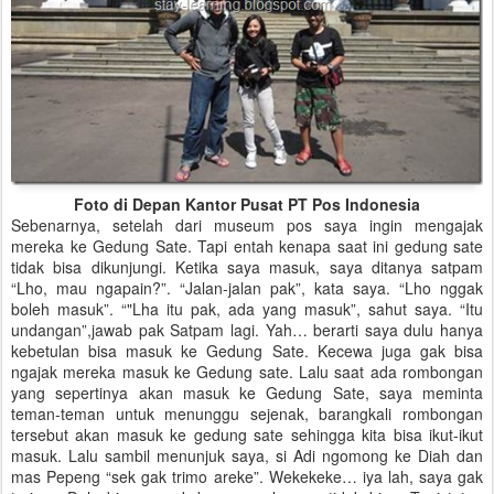
Foto di Depan Kantor Pusat PT Pos Indonesia
Sebenarnya, setelah dari museum pos saya ingin mengajak
mereka ke Gedung Sate. Tapi entah kenapa saat ini gedung sate
tidak bisa dikunjungi. Ketika saya masuk, saya ditanya satpam
“Lho, mau ngapain?”. “Jalan-jalan pak”, kata saya. “Lho nggak
boleh masuk”. “"Lha itu pak, ada yang masuk”, sahut saya. “Itu
undangan”,jawab pak Satpam lagi. Yah… berarti saya dulu hanya
kebetulan bisa masuk ke Gedung Sate. Kecewa juga gak bisa
ngajak mereka masuk ke Gedung sate. Lalu saat ada rombongan
yang sepertinya akan masuk ke Gedung Sate, saya meminta
teman-teman untuk menunggu sejenak, barangkali rombongan
tersebut akan masuk ke gedung sate sehingga kita bisa ikut-ikut
masuk. Lalu sambil menunjuk saya, si Adi ngomong ke Diah dan
mas Pepeng “sek gak trimo areke”. Wekekeke… iya lah, saya gak