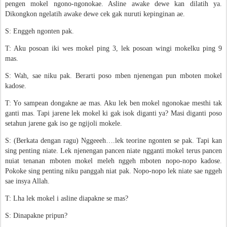
pengen mokel ngono-ngonokae. Asline awake dewe kan dilatih ya.
Dikongkon ngelatih awake dewe cek gak nuruti kepinginan ae.
S: Enggeh ngonten pak.
T: Aku posoan iki wes mokel ping 3, lek posoan wingi mokelku ping 9
mas.
S: Wah, sae niku pak. Berarti poso mben njenengan pun mboten mokel
kadose.
T: Yo sampean dongakne ae mas. Aku lek ben mokel ngonokae mesthi tak
ganti mas. Tapi jarene lek mokel ki gak isok diganti ya? Masi diganti poso
setahun jarene gak iso ge ngijoli mokele.
S: (Berkata dengan ragu) Nggeeeh….lek teorine ngonten se pak. Tapi kan
sing penting niate. Lek njenengan pancen niate ngganti mokel terus pancen
nuiat tenanan mboten mokel meleh nggeh mboten nopo-nopo kadose.
Pokoke sing penting niku panggah niat pak. Nopo-nopo lek niate sae nggeh
sae insya Allah.
T: Lha lek mokel i asline diapakne se mas?
S: Dinapakne pripun?