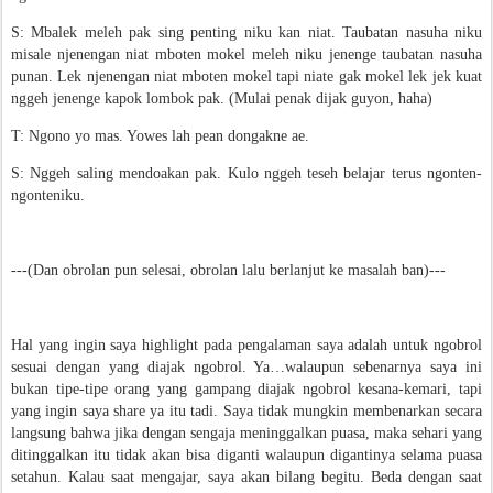
S: Mbalek meleh pak sing penting niku kan niat. Taubatan nasuha niku
misale njenengan niat mboten mokel meleh niku jenenge taubatan nasuha
punan. Lek njenengan niat mboten mokel tapi niate gak mokel lek jek kuat
nggeh jenenge kapok lombok pak. (Mulai penak dijak guyon, haha)
T: Ngono yo mas. Yowes lah pean dongakne ae.
S: Nggeh saling mendoakan pak. Kulo nggeh teseh belajar terus ngonten-
ngonteniku.
---(Dan obrolan pun selesai, obrolan lalu berlanjut ke masalah ban)---
Hal yang ingin saya highlight pada pengalaman saya adalah untuk ngobrol
sesuai dengan yang diajak ngobrol. Ya…walaupun sebenarnya saya ini
bukan tipe-tipe orang yang gampang diajak ngobrol kesana-kemari, tapi
yang ingin saya share ya itu tadi. Saya tidak mungkin membenarkan secara
langsung bahwa jika dengan sengaja meninggalkan puasa, maka sehari yang
ditinggalkan itu tidak akan bisa diganti walaupun digantinya selama puasa
setahun. Kalau saat mengajar, saya akan bilang begitu. Beda dengan saat