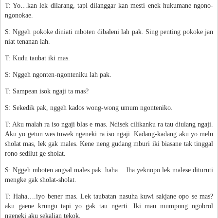
T: Yo…kan lek dilarang, tapi dilanggar kan mesti enek hukumane ngono-
ngonokae.
S: Nggeh pokoke diniati mboten dibaleni lah pak. Sing penting pokoke jan
niat tenanan lah.
T: Kudu taubat iki mas.
S: Nggeh ngonten-ngonteniku lah pak.
T: Sampean isok ngaji ta mas?
S: Sekedik pak, nggeh kados wong-wong umum ngonteniko.
T: Aku malah ra iso ngaji blas e mas. Ndisek cilikanku ra tau diulang ngaji.
Aku yo getun wes tuwek ngeneki ra iso ngaji. Kadang-kadang aku yo melu
sholat mas, lek gak males. Kene neng gudang mburi iki biasane tak tinggal
rono sedilut ge sholat.
S: Nggeh mboten angsal males pak. haha… lha yeknopo lek malese dituruti
mengke gak sholat-sholat.
T: Haha….iyo bener mas. Lek taubatan nasuha kuwi sakjane opo se mas?
aku gaene krungu tapi yo gak tau ngerti. Iki mau mumpung ngobrol
ngeneki aku sekalian tekok.