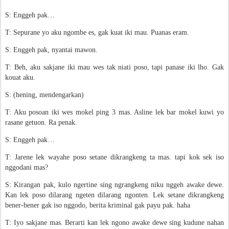
S: Enggeh pak…
T: Sepurane yo aku ngombe es, gak kuat iki mau. Puanas eram.
S: Enggeh pak, nyantai mawon.
T: Beh, aku sakjane iki mau wes tak niati poso, tapi panase iki lho. Gak
kouat aku.
S: (hening, mendengarkan)
T: Aku posoan iki wes mokel ping 3 mas. Asline lek bar mokel kuwi yo
rasane getuon. Ra penak.
S: Enggeh pak…
T: Jarene lek wayahe poso setane dikrangkeng ta mas. tapi kok sek iso
nggodani mas?
S: Kirangan pak, kulo ngertine sing ngrangkeng niku nggeh awake dewe.
Kan lek poso dilarang ngeten dilarang ngonten. Lek setane dikrangkeng
bener-bener gak iso nggodo, berita kriminal gak payu pak. haha
T: Iyo sakjane mas. Berarti kan lek ngono awake dewe sing kudune nahan