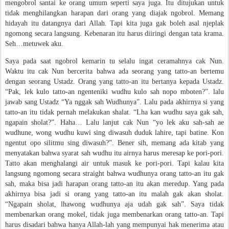
mengobrol santai ke orang umum seperti saya juga. Itu ditujukan untuk
tidak menghilangkan harapan dari orang yang diajak ngobrol. Memang
hidayah itu datangnya dari Allah. Tapi kita juga gak boleh asal njeplak
ngomong secara langsung. Kebenaran itu harus diiringi dengan tata krama.
Seh…metuwek aku.
Saya pada saat ngobrol kemarin tu selalu ingat ceramahnya cak Nun.
Waktu itu cak Nun bercerita bahwa ada seorang yang tatto-an bertemu
dengan seorang Ustadz. Orang yang tatto-an itu bertanya kepada Ustadz.
“Pak, lek kulo tatto-an ngenteniki wudhu kulo sah nopo mboten?”. lalu
jawab sang Ustadz “Ya nggak sah Wudhunya”. Lalu pada akhirnya si yang
tatto-an itu tidak pernah melakukan shalat. “Lha kan wudhu saya gak sah,
ngapain sholat?”. Haha… Lalu lanjut cak Nun “yo lek aku sah-sah ae
wudhune, wong wudhu kuwi sing diwasuh duduk lahire, tapi batine. Kon
ngentut opo silitmu sing diwasuh?”. Bener sih, memang ada kitab yang
menyatakan bahwa syarat sah wudhu itu airnya harus meresap ke pori-pori.
Tatto akan menghalangi air untuk masuk ke pori-pori. Tapi kalau kita
langsung ngomong secara straight bahwa wudhunya orang tatto-an itu gak
sah, maka bisa jadi harapan orang tatto-an itu akan meredup. Yang pada
akhirnya bisa jadi si orang yang tatto-an itu malah gak akan sholat.
“Ngapain sholat, lhawong wudhunya aja udah gak sah”. Saya tidak
membenarkan orang mokel, tidak juga membenarkan orang tatto-an. Tapi
harus disadari bahwa hanya Allah-lah yang mempunyai hak menerima atau