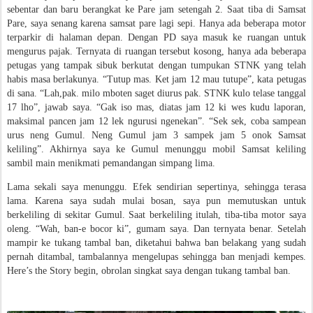
sebentar dan baru berangkat ke Pare jam setengah 2. Saat tiba di Samsat
Pare, saya senang karena samsat pare lagi sepi. Hanya ada beberapa motor
terparkir di halaman depan. Dengan PD saya masuk ke ruangan untuk
mengurus pajak. Ternyata di ruangan tersebut kosong, hanya ada beberapa
petugas yang tampak sibuk berkutat dengan tumpukan STNK yang telah
habis masa berlakunya. “Tutup mas. Ket jam 12 mau tutupe”, kata petugas
di sana. “Lah,pak. milo mboten saget diurus pak. STNK kulo telase tanggal
17 lho”, jawab saya. “Gak iso mas, diatas jam 12 ki wes kudu laporan,
maksimal pancen jam 12 lek ngurusi ngenekan”. “Sek sek, coba sampean
urus neng Gumul. Neng Gumul jam 3 sampek jam 5 onok Samsat
keliling”. Akhirnya saya ke Gumul menunggu mobil Samsat keliling
sambil main menikmati pemandangan simpang lima.
Lama sekali saya menunggu. Efek sendirian sepertinya, sehingga terasa
lama. Karena saya sudah mulai bosan, saya pun memutuskan untuk
berkeliling di sekitar Gumul. Saat berkeliling itulah, tiba-tiba motor saya
oleng. “Wah, ban-e bocor ki”, gumam saya. Dan ternyata benar. Setelah
mampir ke tukang tambal ban, diketahui bahwa ban belakang yang sudah
pernah ditambal, tambalannya mengelupas sehingga ban menjadi kempes.
Here’s the Story begin, obrolan singkat saya dengan tukang tambal ban.