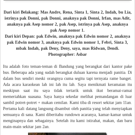
Dari kiri Belakang: Mas Andre, Rena, Sinta 1, Sinta 2, Indah, bu Lia,
istrinya pak Donni, pak Donni, anaknya pak Donni, Irfan, mas Adit,
anaknya pak Asep nomor 2, pak Asep, istrinya pak Asep, anaknya
pak Asep nomor 1.
Dari kiri Depan: pak Edwin, anaknya pak Edwin nomor 2, anaknya
pak Edwin nomor 3, anaknya pak Edwin nomor 1, Febri, Sinta 3,
mbak Indah, pak Deny, Deny, saya, mas Ridwan, Dendi.
Photographer: Asbar
Itu adalah foto teman-teman di Bandung yang berangkat dari kantor pake
bus. Beberapa ada yang sudah berangkat duluan karena menjadi panitia. Di
dalam bus sendiri meski orangnya cuma segitu tapi ternyata rame banget.
Ada acara karaokean lah ini lah itu lah. Saya menikmati keramaian itu
meskipun saat itu saya tidak tertarik untuk ikut beramai-ramai
memeriahkan suasana. Saya hanya sekedar melihat pemandangan di luar
sambil potret-potret + makan cemilan. Kami tiba di resort sekitar jam 11an.
Pertama kali datang langsung disambut oleh panitia yang telah menyiapkan
semuanya di sana. Kami diberitahu rundown acaranya, kamar-kamar untuk
menginapnya dan sebagainya. Setelah itu kami istirahat, makan, dan baru
main-main sekitar jam 2an.