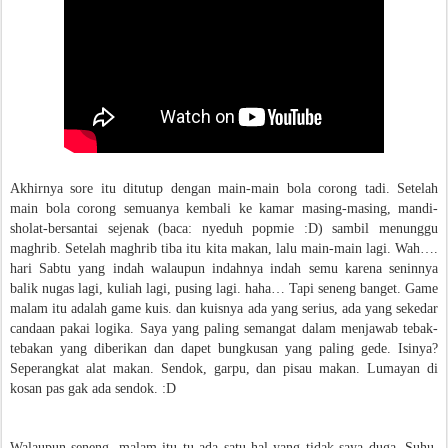
Akhirnya sore itu ditutup dengan main-main bola corong tadi. Setelah
main bola corong semuanya kembali ke kamar masing-masing, mandi-
sholat-bersantai sejenak (baca: nyeduh popmie :D) sambil menunggu
maghrib. Setelah maghrib tiba itu kita makan, lalu main-main lagi. Wah….
hari Sabtu yang indah walaupun indahnya indah semu karena seninnya
balik nugas lagi, kuliah lagi, pusing lagi. haha… Tapi seneng banget. Game
malam itu adalah game kuis. dan kuisnya ada yang serius, ada yang sekedar
candaan pakai logika. Saya yang paling semangat dalam menjawab tebak-
tebakan yang diberikan dan dapet bungkusan yang paling gede. Isinya?
Seperangkat alat makan. Sendok, garpu, dan pisau makan. Lumayan di
kosan pas gak ada sendok. :D
Walaupun seneng, malam itu tu ada satu hal yang tidak saya duga. Suhu.