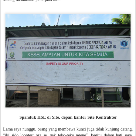
Spanduk HSE di Site, depan kantor Site Kontraktor
Lama saya nunggu, orang yang membawa kunci juga tidak kunjung datang.
“iki sido looptest ora se, gak teko-teko ngene”, begitu dalam hati saya.