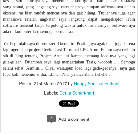
kesana-sini akhirnya saya menemukan konfigurasi dan tatacara instalasi
yang sesuai, yang langsung saya catet dan saya simpan software-nya dalam
ekstensi rar biar mudah mencarinya dan gak hilang. Tujuannya juga agar
mahasiswa setelah angkatan saya langsung dapat mengeksplor lebih
software tersebut tanpa terpotong waktu untuk instalasinya. Software-nya
ada di komputer lab, semoga bermanfaat.
Ya, begitulah saya di semester 3 kemarin. Postingnya agak telat juga karena
lagi ngerjakan project Revitalisasi Terminal LPG Arun. Belum saya ceritain
sih di blog tentang Project Arun ini karena memang load-nya yang lagi
gila-gilaan. Ditambah saya lagi mengerjakan Tesis, wooooh….. Semoga
selalu sehat, Aamiin…
Oiya, walaupun load lagi gede-gedenya, saya gak
lupa kok menemui si dia. Ehm… Ntar ya diceritain. hehehe….
Posted
21st March 2017
by
Happy Sholihul Fathoni
Labels:
Cerita Sehari-hari
0
Add a comment