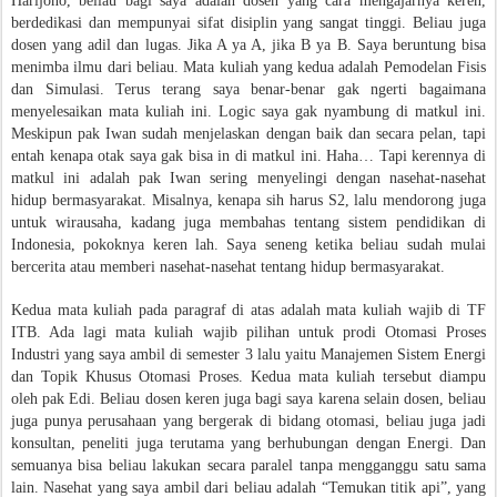
Harijono, beliau bagi saya adalah dosen yang cara mengajarnya keren,
berdedikasi dan mempunyai sifat disiplin yang sangat tinggi. Beliau juga
dosen yang adil dan lugas. Jika A ya A, jika B ya B. Saya beruntung bisa
menimba ilmu dari beliau. Mata kuliah yang kedua adalah Pemodelan Fisis
dan Simulasi. Terus terang saya benar-benar gak ngerti bagaimana
menyelesaikan mata kuliah ini. Logic saya gak nyambung di matkul ini.
Meskipun pak Iwan sudah menjelaskan dengan baik dan secara pelan, tapi
entah kenapa otak saya gak bisa in di matkul ini. Haha… Tapi kerennya di
matkul ini adalah pak Iwan sering menyelingi dengan nasehat-nasehat
hidup bermasyarakat. Misalnya, kenapa sih harus S2, lalu mendorong juga
untuk wirausaha, kadang juga membahas tentang sistem pendidikan di
Indonesia, pokoknya keren lah. Saya seneng ketika beliau sudah mulai
bercerita atau memberi nasehat-nasehat tentang hidup bermasyarakat.
Kedua mata kuliah pada paragraf di atas adalah mata kuliah wajib di TF
ITB. Ada lagi mata kuliah wajib pilihan untuk prodi Otomasi Proses
Industri yang saya ambil di semester 3 lalu yaitu Manajemen Sistem Energi
dan Topik Khusus Otomasi Proses. Kedua mata kuliah tersebut diampu
oleh pak Edi. Beliau dosen keren juga bagi saya karena selain dosen, beliau
juga punya perusahaan yang bergerak di bidang otomasi, beliau juga jadi
konsultan, peneliti juga terutama yang berhubungan dengan Energi. Dan
semuanya bisa beliau lakukan secara paralel tanpa mengganggu satu sama
lain. Nasehat yang saya ambil dari beliau adalah “Temukan titik api”, yang