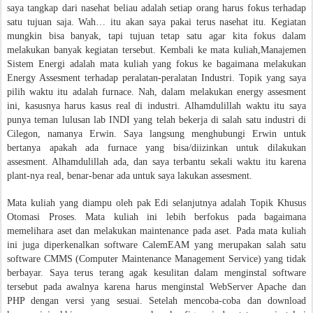
saya tangkap dari nasehat beliau adalah setiap orang harus fokus terhadap
satu tujuan saja. Wah… itu akan saya pakai terus nasehat itu. Kegiatan
mungkin bisa banyak, tapi tujuan tetap satu agar kita fokus dalam
melakukan banyak kegiatan tersebut. Kembali ke mata kuliah,Manajemen
Sistem Energi adalah mata kuliah yang fokus ke bagaimana melakukan
Energy Assesment terhadap peralatan-peralatan Industri. Topik yang saya
pilih waktu itu adalah furnace. Nah, dalam melakukan energy assesment
ini, kasusnya harus kasus real di industri. Alhamdulillah waktu itu saya
punya teman lulusan lab INDI yang telah bekerja di salah satu industri di
Cilegon, namanya Erwin. Saya langsung menghubungi Erwin untuk
bertanya apakah ada furnace yang bisa/diizinkan untuk dilakukan
assesment. Alhamdulillah ada, dan saya terbantu sekali waktu itu karena
plant-nya real, benar-benar ada untuk saya lakukan assesment.
Mata kuliah yang diampu oleh pak Edi selanjutnya adalah Topik Khusus
Otomasi Proses. Mata kuliah ini lebih berfokus pada bagaimana
memelihara aset dan melakukan maintenance pada aset. Pada mata kuliah
ini juga diperkenalkan software CalemEAM yang merupakan salah satu
software CMMS (Computer Maintenance Management Service) yang tidak
berbayar. Saya terus terang agak kesulitan dalam menginstal software
tersebut pada awalnya karena harus menginstal WebServer Apache dan
PHP dengan versi yang sesuai. Setelah mencoba-coba dan download