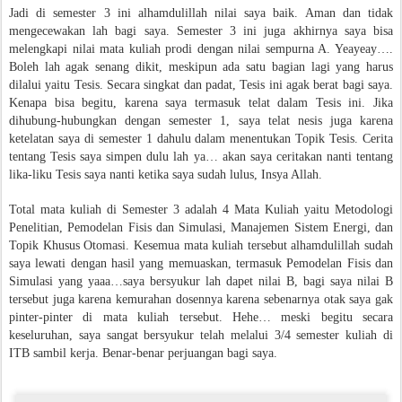
Jadi di semester 3 ini alhamdulillah nilai saya baik. Aman dan tidak
mengecewakan lah bagi saya. Semester 3 ini juga akhirnya saya bisa
melengkapi nilai mata kuliah prodi dengan nilai sempurna A. Yeayeay….
Boleh lah agak senang dikit, meskipun ada satu bagian lagi yang harus
dilalui yaitu Tesis. Secara singkat dan padat, Tesis ini agak berat bagi saya.
Kenapa bisa begitu, karena saya termasuk telat dalam Tesis ini. Jika
dihubung-hubungkan dengan semester 1, saya telat nesis juga karena
ketelatan saya di semester 1 dahulu dalam menentukan Topik Tesis. Cerita
tentang Tesis saya simpen dulu lah ya… akan saya ceritakan nanti tentang
lika-liku Tesis saya nanti ketika saya sudah lulus, Insya Allah.
Total mata kuliah di Semester 3 adalah 4 Mata Kuliah yaitu Metodologi
Penelitian, Pemodelan Fisis dan Simulasi, Manajemen Sistem Energi, dan
Topik Khusus Otomasi. Kesemua mata kuliah tersebut alhamdulillah sudah
saya lewati dengan hasil yang memuaskan, termasuk Pemodelan Fisis dan
Simulasi yang yaaa…saya bersyukur lah dapet nilai B, bagi saya nilai B
tersebut juga karena kemurahan dosennya karena sebenarnya otak saya gak
pinter-pinter di mata kuliah tersebut. Hehe… meski begitu secara
keseluruhan, saya sangat bersyukur telah melalui 3/4 semester kuliah di
ITB sambil kerja. Benar-benar perjuangan bagi saya.