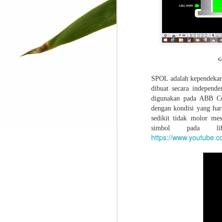
J
informasi yang tidak saya ketahui
sebelumnya.
Th
an
co
ha
G
pr
wi
SPOL adalah kependekan d
ca
dibuat secara independ
digunakan pada ABB Co
dengan kondisi yang haru
M
sedikit tidak molor mes
simbol pada li
https://www.youtube
To
m
D
t
co
--
be