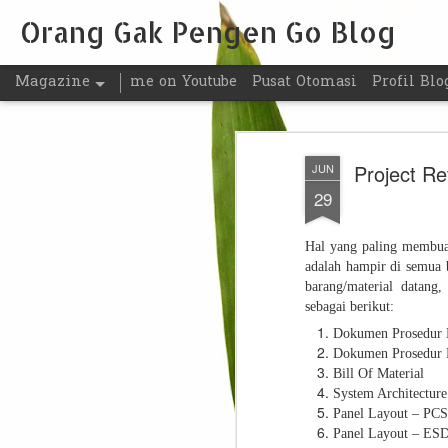
Orang Gak Pengen Go Blog
Magazine
me on Youtube
Pusat Otomasi
Profil Blo
Project Re
JUN
29
Hal yang paling membuat 
adalah hampir di semua 
barang/material datang
sebagai berikut:
Dokumen Prosedur 
Dokumen Prosedur
Bill Of Material
System Architecture
Panel Layout – PCS
Panel Layout – ES