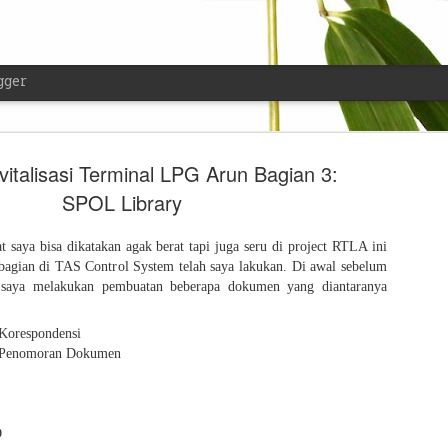
gger
vitalisasi Terminal LPG Arun Bagian 3:
SPOL Library
saya bisa dikatakan agak berat tapi juga seru di project RTLA ini
Dilarang M
FEB
bagian di TAS Control System telah saya lakukan. Di awal sebelum
, saya melakukan pembuatan beberapa dokumen yang diantaranya
17
saat Melak
Hanya Dala
Korespondensi
 Penomoran Dokumen
Barang, N
Jual Beli J
D
Seperti biasa, ketika mau t