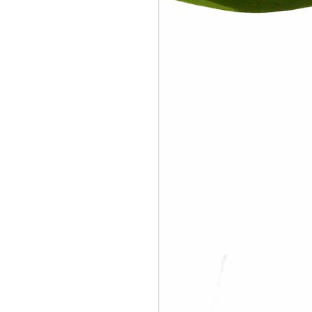
In Depth with PUSH
JUN
17
Function Block in
Honeywell Control
Builder
Last week I had an order from
Maintenance Area 3 of Pertamina
RU IV Cilacap to add Oil Tank
Status either loading or unloading,
or just idling, in OM-70 DCS. “OK.
It’s easy”, I said. I just need to get
some signals from MOV
(Motorized Operated Valve)
whether is fully open or fully close
position and then classify it to
Loading, Unloading, or Idle status.
“Yeah, you can do that except
there are no dedicated MOV open-
close status for every tanks”, my
friend from MA-3 said.