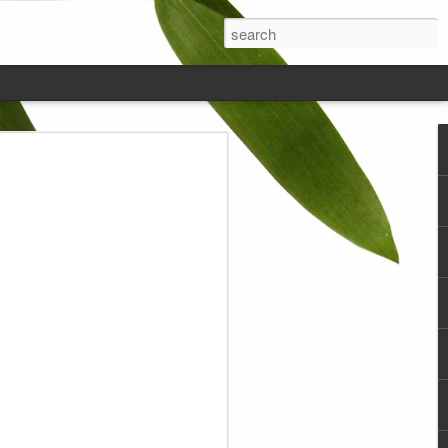
engurangi Takaran
ukan Jual Beli, Tidak
m Urusan Jual Beli
amun Juga Dalam hal
asa.
idur terkadang pikiran saya itu melayang-