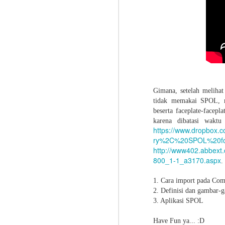
Ar
M
So
P
Sp
c
Tr
r
po
Gimana, setelah melihat
tidak memakai SPOL, 
Th
beserta faceplate-facep
se
karena dibatasi wakt
M
co
https://www.dropbox.
ry%2C%20SPOL%20fo
http://www402.abbext
Mo
800_1-1_a3170.aspx
.
ea
1. Cara import pada Co
PS
2. Definisi dan gambar
In
3. Aplikasi SPOL
Li
Have Fun ya... :D