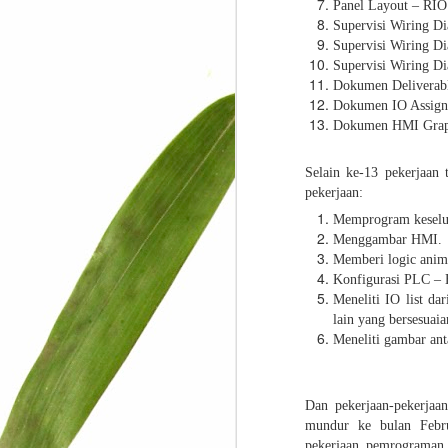
Panel Layout – RIO
Supervisi Wiring D
Supervisi Wiring 
Supervisi Wiring D
Dokumen Deliverab
Dokumen IO Assig
Dokumen HMI Graph
Selain ke-13 pekerjaan 
pekerjaan:
Memprogram keselur
Menggambar HMI.
Memberi logic anim
Konfigurasi PLC – 
Meneliti IO list d
lain yang bersesuaia
Meneliti gambar an
Dan pekerjaan-pekerjaa
mundur ke bulan Febru
pekerjaan pemrograman 