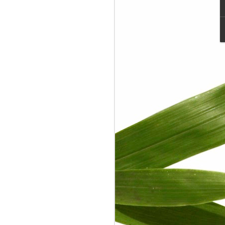
ang itu terkadang saya gunakan untuk
ti pengalaman yang sudah-sudah. Sejak
ium Instrumentasi Industri pada tahun
erkontemplasi. Topik yang sekarang
a adalah: Berlaku adil dalam jual beli.
asa.
 orang yang bekerja di suatu
ng yang sedang menjual jasa. Sedangkan
ah orang yang sedang membeli jasa.
asa dan pembeli jasa harus mengikuti
kati saat melakukan jual beli.