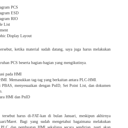
layang. Pikiran yang melay
iagram PCS
berkontemplasi. Ya, seper
Diagram ESD
bergabung dengan Laborator
iagram RIO
2013, saya sering sekali b
le List
sedang berada di kepala say
nment
More specifically jual beli j
ic Display Layout
Saya selalu mengumpamakan
perusahaan itu adalah ora
tersebut, ketika material sudah datang, saya juga harus melakukan
perusahannya sendiri adal
Suka tidak suka, penjual j
uhan PCS beserta bagian-bagian yang mengikutinya.
ketetapan yang telah disepa
asi pada HMI
HMI. Memasukkan tag-tag yang berkaitan antara PLC-HMI.
ari PBAS, menyesuaikan dengan PnID, Set Point List, dan dokumen
n.
tara HMI dan PnID
n tersebut harus di-FAT-kan di bulan Januari, meskipun akhirnya
ari/Maret. Bagi yang sudah mengetahui bagaimana melakukan
PLC dan pembuatan HMI sekaligus secara sendirian, pasti akan