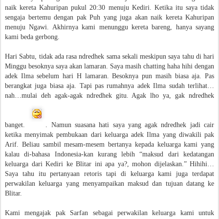
naik kereta Kahuripan pukul 20:30 menuju Kediri. Ketika itu saya tidak
sengaja bertemu dengan pak Puh yang juga akan naik kereta Kahuripan
menuju Ngawi. Akhirnya kami menunggu kereta bareng, hanya sayang
kami beda gerbong.
Hari Sabtu, tidak ada rasa ndredhek sama sekali meskipun saya tahu di hari
Minggu besoknya saya akan lamaran. Saya masih chatting haha hihi dengan
adek Ilma sebelum hari H lamaran. Besoknya pun masih biasa aja. Pas
berangkat juga biasa aja. Tapi pas rumahnya adek Ilma sudah terlihat…
nah…mulai deh agak-agak ndredhek gitu. Agak lho ya, gak ndredhek
banget.
. Namun suasana hati saya yang agak ndredhek jadi cair
ketika menyimak pembukaan dari keluarga adek Ilma yang diwakili pak
Arif. Beliau sambil mesam-mesem bertanya kepada keluarga kami yang
kalau di-bahasa Indonesia-kan kurang lebih “maksud dari kedatangan
keluarga dari Kediri ke Blitar ini apa ya?, mohon dijelaskan.” Hihihi…
Saya tahu itu pertanyaan retoris tapi di keluarga kami juga terdapat
perwakilan keluarga yang menyampaikan maksud dan tujuan datang ke
Blitar.
Kami mengajak pak Sarfan sebagai perwakilan keluarga kami untuk