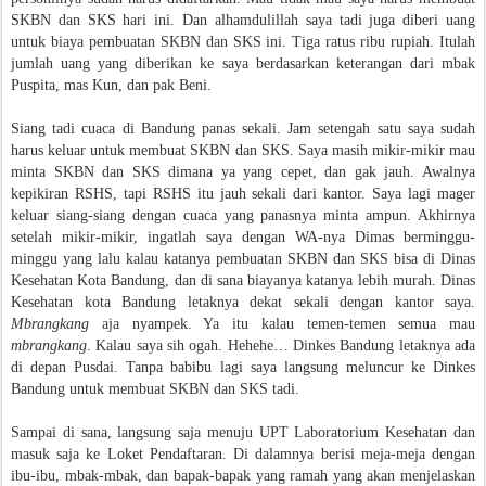
SKBN dan SKS hari ini. Dan alhamdulillah saya tadi juga diberi uang
untuk biaya pembuatan SKBN dan SKS ini. Tiga ratus ribu rupiah. Itulah
jumlah uang yang diberikan ke saya berdasarkan keterangan dari mbak
Puspita, mas Kun, dan pak Beni.
Siang tadi cuaca di Bandung panas sekali. Jam setengah satu saya sudah
harus keluar untuk membuat SKBN dan SKS. Saya masih mikir-mikir mau
minta SKBN dan SKS dimana ya yang cepet, dan gak jauh. Awalnya
kepikiran RSHS, tapi RSHS itu jauh sekali dari kantor. Saya lagi mager
keluar siang-siang dengan cuaca yang panasnya minta ampun. Akhirnya
setelah mikir-mikir, ingatlah saya dengan WA-nya Dimas berminggu-
minggu yang lalu kalau katanya pembuatan SKBN dan SKS bisa di Dinas
Kesehatan Kota Bandung, dan di sana biayanya katanya lebih murah. Dinas
Kesehatan kota Bandung letaknya dekat sekali dengan kantor saya.
Mbrangkang
aja nyampek. Ya itu kalau temen-temen semua mau
mbrangkang
. Kalau saya sih ogah. Hehehe… Dinkes Bandung letaknya ada
di depan Pusdai. Tanpa babibu lagi saya langsung meluncur ke Dinkes
Bandung untuk membuat SKBN dan SKS tadi.
Sampai di sana, langsung saja menuju UPT Laboratorium Kesehatan dan
masuk saja ke Loket Pendaftaran. Di dalamnya berisi meja-meja dengan
ibu-ibu, mbak-mbak, dan bapak-bapak yang ramah yang akan menjelaskan