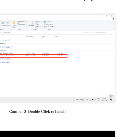
ontroller for ASC, and Woodward 505D for the SC.
WPS Office. Alternatif Microsoft Office Terbaik Yang
AY
15
Gratis.
pakah anda menggunakan Microsoft Office dalam pekerjaan sehari-
ri anda? Jika iya, lanjut ke pertanyaan selanjutnya. Apakah Microsoft
fice anda asli atau bajakan? Jika Microsoft Office anda masih
jakan, inilah saatnya anda harus membeli lisensi asli atau
nggunakan Office lain yang free-licensed.
aya sendiri merupakan pengguna Microsoft Office. Namun microsoft
fice saya tergolong jadul. Microsoft Office 2007.
Cara Melakukan Mutasi Kendaraan ke Daerah Lain
PR
19
(Part 1: Cabut Berkas di Cilacap)
ari Sabtu kemarin saya ke Samsat Cilacap untuk mengurus mutasi
ndaraan saya. Biar platnya plat AG. Bukan plat R lagi. Melakukan
utasi ini adalah pengalaman pertama bagi saya. Jadi dengan agak-
gak kurang informasi, kami langsung menuju ke Samsat Cilacap untuk
Gambar 3 Double Click to Install
engurus mutasi kendaraan sendiri.
amsat Cilacap berada di Jalan Kauman nomor 11. Lumayan dekat
ngan alun-alun Cilacap. Ketika tiba di sana, kami langsung masuk ke