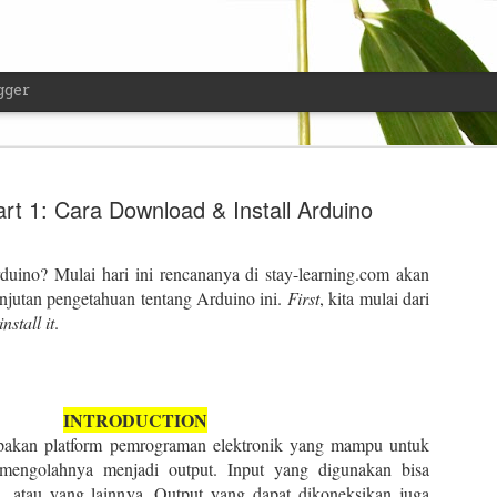
gger
rt 1: Cara Download & Install Arduino
duino? Mulai hari ini rencananya di stay-learning.com akan
Dilarang M
anjutan pengetahuan tentang Arduino ini.
First
, kita mulai dari
FEB
nstall it
.
17
saat Melak
Hanya Dala
Barang, N
INTRODUCTION
upakan platform pemrograman elektronik yang mampu untuk
Jual Beli J
engolahnya menjadi output. Input yang digunakan bisa
Seperti biasa, ketika mau t
l, atau yang lainnya. Output yang dapat dikoneksikan juga