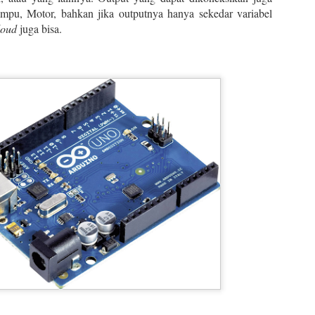
layang. Pikiran yang melay
pu, Motor, bahkan jika outputnya hanya sekedar variabel
berkontemplasi. Ya, seper
loud
juga bisa.
bergabung dengan Laborator
2013, saya sering sekali b
sedang berada di kepala say
More specifically jual beli j
Saya selalu mengumpamakan
perusahaan itu adalah ora
perusahannya sendiri adal
Suka tidak suka, penjual j
ketetapan yang telah disepa