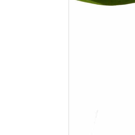
In Depth with PUSH
JUN
17
Function Block in
Honeywell Control
Builder
Last week I had an order from
Maintenance Area 3 of Pertamina
RU IV Cilacap to add Oil Tank
Status either loading or unloading,
or just idling, in OM-70 DCS. “OK.
It’s easy”, I said. I just need to get
some signals from MOV
(Motorized Operated Valve)
whether is fully open or fully close
position and then classify it to
Loading, Unloading, or Idle status.
“Yeah, you can do that except
there are no dedicated MOV open-
close status for every tanks”, my
friend from MA-3 said.