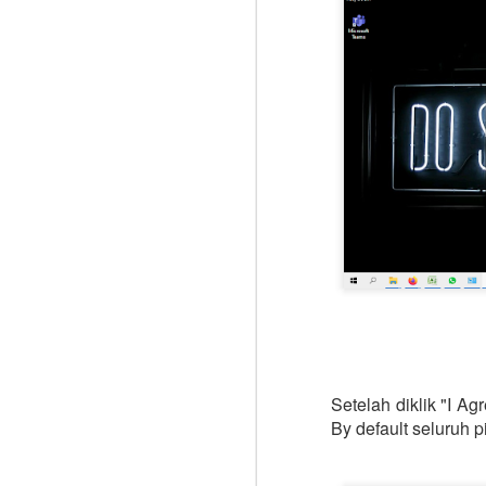
d
M
A
ko
S
Ji
pa
at
D
b
M
Sa
da
Setelah diklik "I A
ha
By default seluruh pi
de
la
o