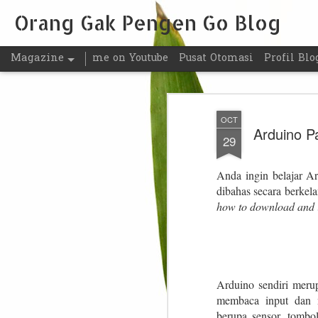
Orang Gak Pengen Go Blog
Magazine
me on Youtube
Pusat Otomasi
Profil Blo
OCT
Arduino Pa
29
Anda ingin belajar Ar
dibahas secara berkel
how to download
and i
Arduino sendiri mer
membaca input dan m
berupa sensor, tombo