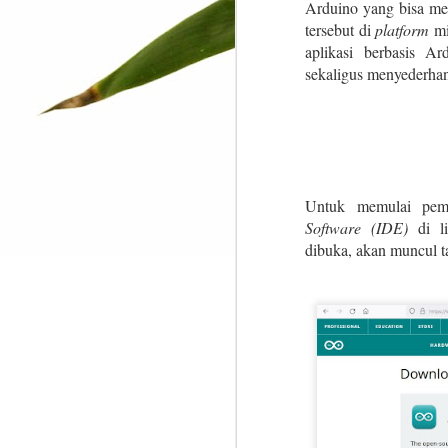
Arduino yang bisa mem
J
informasi yang tidak saya ketahui
tersebut di
platform
mi
sebelumnya.
aplikasi berbasis A
Th
sekaligus menyederha
an
co
ha
pr
wi
ca
Untuk memulai pem
Software (IDE)
di 
M
dibuka, akan muncul t
To
m
D
t
co
--
be