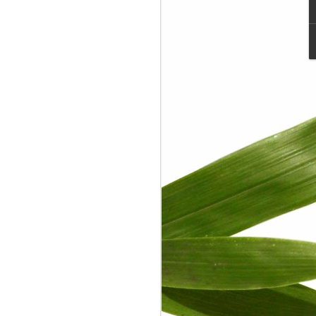
ang itu terkadang saya gunakan untuk
ti pengalaman yang sudah-sudah. Sejak
ium Instrumentasi Industri pada tahun
erkontemplasi. Topik yang sekarang
a adalah: Berlaku adil dalam jual beli.
asa.
 orang yang bekerja di suatu
ng yang sedang menjual jasa. Sedangkan
ah orang yang sedang membeli jasa.
asa dan pembeli jasa harus mengikuti
kati saat melakukan jual beli.