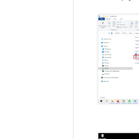
c
M
A
ha
Of
ba
me
S
of
A
H
ke
m
a
m
S
de