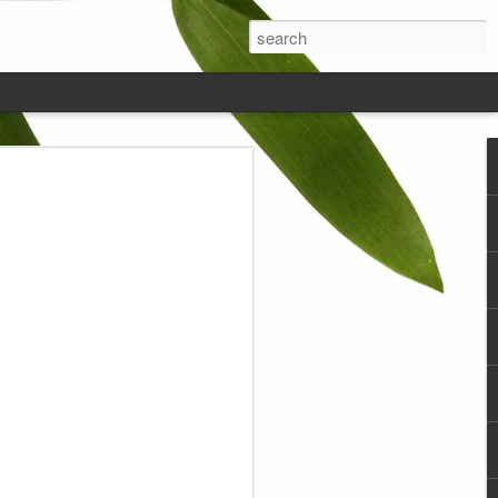
engurangi Takaran
ukan Jual Beli, Tidak
m Urusan Jual Beli
amun Juga Dalam hal
asa.
idur terkadang pikiran saya itu melayang-