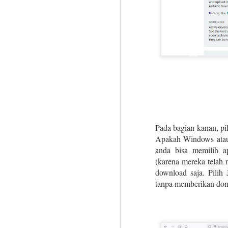
Ar
M
So
P
Sp
c
Tr
r
po
Th
se
M
Pada bagian kanan, pil
co
Apakah Windows atau 
anda bisa memilih a
Mo
(karena mereka telah 
ea
download saja. Pil
tanpa memberikan dona
PS
In
Li