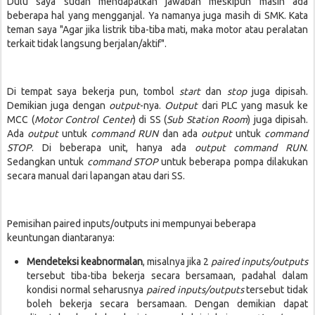
Dulu saya sudah mendapatkan jawaban meskipun masih ada
beberapa hal yang mengganjal. Ya namanya juga masih di SMK. Kata
teman saya "Agar jika listrik tiba-tiba mati, maka motor atau peralatan
terkait tidak langsung berjalan/aktif".
Di tempat saya bekerja pun, tombol
start
dan
stop
juga dipisah.
Demikian juga dengan
output
-nya.
Output
dari PLC yang masuk ke
MCC (
Motor Control Center
) di SS (
Sub Station
Room
) juga dipisah.
Ada
output
untuk
command RUN
dan ada
output
untuk
command
STOP
. Di beberapa unit, hanya ada
output command RUN
.
Sedangkan untuk
command STOP
untuk beberapa pompa dilakukan
secara manual dari lapangan atau dari SS.
Pemisihan paired inputs/outputs ini mempunyai beberapa
keuntungan diantaranya:
Mendeteksi keabnormalan
, misalnya jika 2
paired inputs/outputs
tersebut tiba-tiba bekerja secara bersamaan, padahal dalam
kondisi normal seharusnya
paired inputs/outputs
tersebut tidak
boleh bekerja secara bersamaan. Dengan demikian dapat