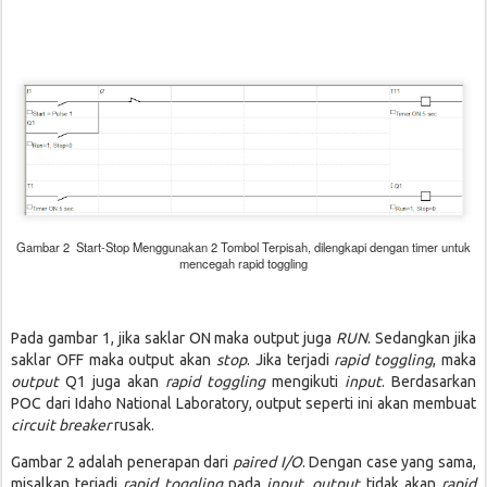
Gambar 2 Start-Stop Menggunakan 2 Tombol Terpisah, dilengkapi dengan timer untuk
mencegah rapid toggling
Pada gambar 1, jika saklar ON maka output juga
RUN
. Sedangkan jika
saklar OFF maka output akan
stop
. Jika terjadi
rapid toggling
, maka
output
Q1 juga akan
rapid toggling
mengikuti
input
. Berdasarkan
POC dari Idaho National Laboratory, output seperti ini akan membuat
circuit breaker
rusak.
Gambar 2 adalah penerapan dari
paired I/O
. Dengan case yang sama,
misalkan terjadi
rapid toggling
pada
input
,
output
tidak akan
rapid