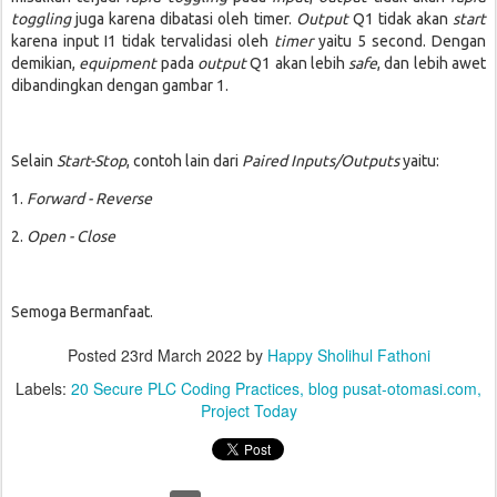
toggling
juga karena dibatasi oleh timer.
Output
Q1 tidak akan
start
karena input I1 tidak tervalidasi oleh
timer
yaitu 5 second. Dengan
demikian,
equipment
pada
output
Q1 akan lebih
safe
, dan lebih awet
dibandingkan dengan gambar 1.
Selain
Start-Stop
, contoh lain dari
Paired Inputs/Outputs
yaitu:
1.
Forward - Reverse
2.
Open - Close
Semoga Bermanfaat.
Posted
23rd March 2022
by
Happy Sholihul Fathoni
Labels:
20 Secure PLC Coding Practices
blog pusat-otomasi.com
Project Today