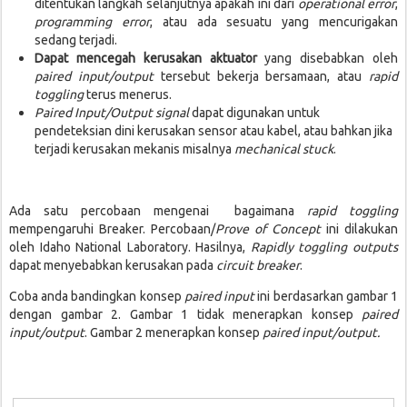
ditentukan langkah selanjutnya apakah ini dari
operational error
,
programming error
, atau ada sesuatu yang mencurigakan
sedang terjadi.
Dapat mencegah kerusakan aktuator
yang disebabkan oleh
paired input/output
tersebut bekerja bersamaan, atau
rapid
toggling
terus menerus.
Paired Input/Output signal
dapat digunakan untuk
pendeteksian dini kerusakan sensor atau kabel, atau bahkan jika
terjadi kerusakan mekanis misalnya
mechanical stuck
.
Ada satu percobaan mengenai bagaimana
rapid toggling
mempengaruhi Breaker. Percobaan/
Prove of Concept
ini dilakukan
oleh Idaho National Laboratory. Hasilnya,
Rapidly toggling outputs
dapat menyebabkan kerusakan pada
circuit breaker
.
Coba anda bandingkan konsep
paired input
ini berdasarkan gambar 1
dengan gambar 2. Gambar 1 tidak menerapkan konsep
paired
input/output
. Gambar 2 menerapkan konsep
paired input/output.